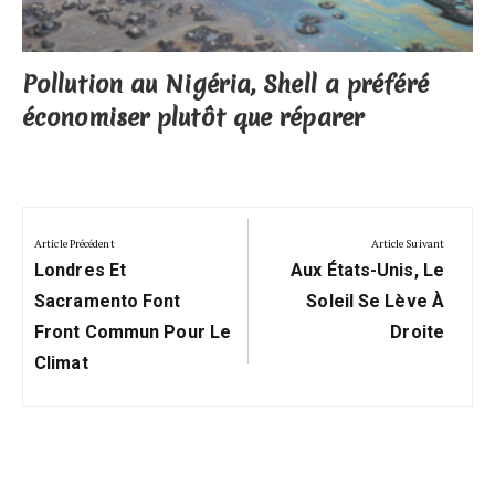
Pollution au Nigéria, Shell a préféré
économiser plutôt que réparer
Navigation
de
Article Précédent
Article Suivant
Previous
Next
l’article
Londres Et
Aux États-Unis, Le
Post:
Post:
Sacramento Font
Soleil Se Lève À
Front Commun Pour Le
Droite
Climat