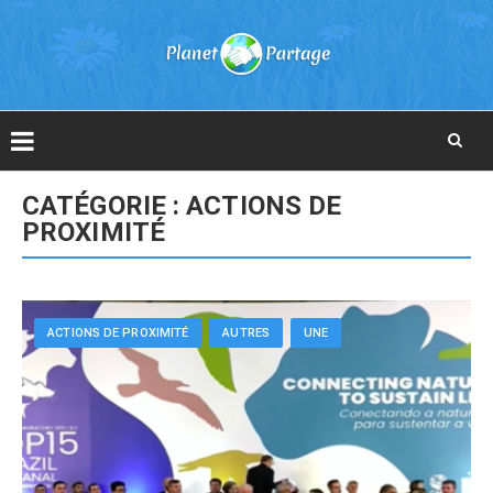
Skip
CATÉGORIE :
ACTIONS DE
to
PROXIMITÉ
content
ACTIONS DE PROXIMITÉ
AUTRES
UNE