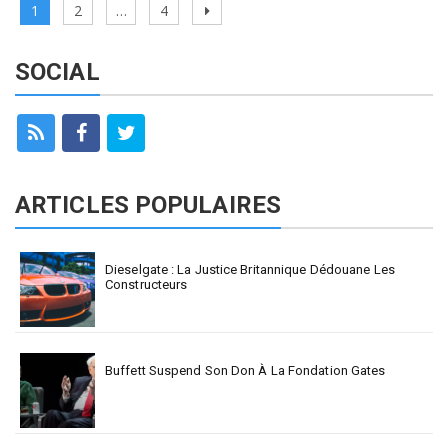
Pagination
Page
Page
Page
Next
1
2
…
4
des
page
publications
SOCIAL
ARTICLES POPULAIRES
Dieselgate : La Justice Britannique Dédouane Les
Constructeurs
Buffett Suspend Son Don À La Fondation Gates