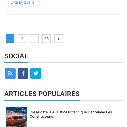
LIRE LA SUITE
Pagination
Page
Page
Page
Next
1
2
…
33
des
page
publications
SOCIAL
ARTICLES POPULAIRES
Dieselgate : La Justice Britannique Dédouane Les
Constructeurs