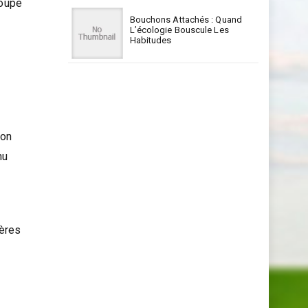
roupe
Bouchons Attachés : Quand
L’écologie Bouscule Les
Habitudes
r
ion
nu
ières