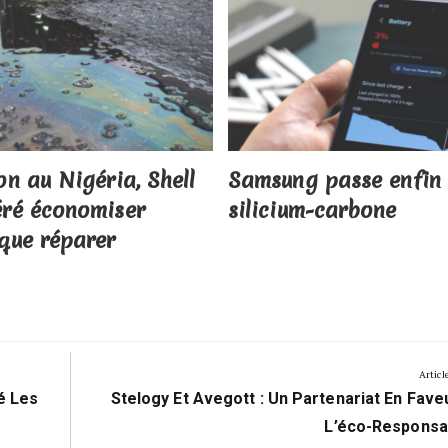
on au Nigéria, Shell
Samsung passe enfin
éré économiser
silicium-carbone
 que réparer
Articl
Next
é Les
Stelogy Et Avegott : Un Partenariat En Fave
Post:
L’éco-Responsab