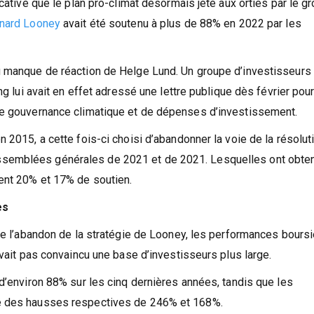
icative que le plan pro-climat désormais jeté aux orties par le g
nard Looney
avait été soutenu à plus de 88% en 2022 par les
u manque de réaction de Helge Lund. Un groupe d’investisseurs
ng lui avait en effet adressé une lettre publique dès février pou
de gouvernance climatique et de dépenses d’investissement.
 2015, a cette fois-ci choisi d’abandonner la voie de la résolut
semblées générales de 2021 et de 2021. Lesquelles ont obte
ent 20% et 17% de soutien.
es
 de l’abandon de la stratégie de Looney, les performances bours
avait pas convaincu une base d’investisseurs plus large.
 d’environ 88% sur les cinq dernières années, tandis que les
ré des hausses respectives de 246% et 168%.