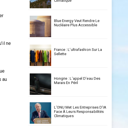
Climatique
er
Blue Energy Veut Rendre Le
u
Nucléaire Plus Accessible
’il ne
France : L’ultrafashion Sur La
e
Sellette
que
Hongrie : L’appel D’eau Des
s au
Marais En Péril
e
L’ONU Met Les Entreprises D’IA
Face À Leurs Responsabilités
Climatiques