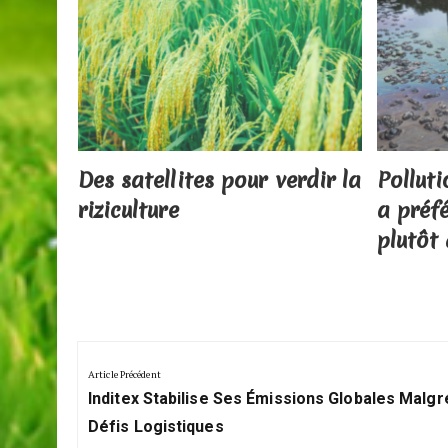
 les
Des satellites pour verdir la
Polluti
riziculture
a préf
plutôt
Navigation
de
Article Précédent
Previous
l’article
Inditex Stabilise Ses Émissions Globales Malgr
Post:
Défis Logistiques