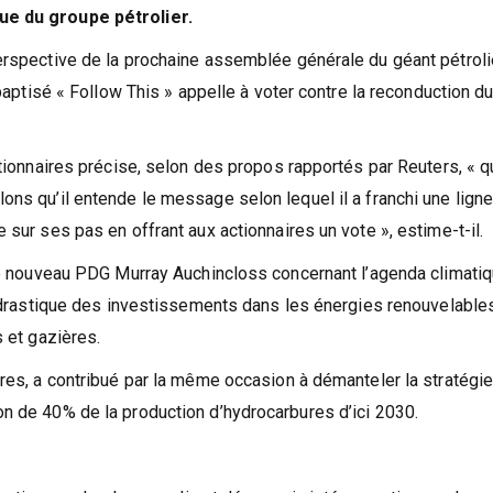
ue du groupe pétrolier.
erspective de la prochaine assemblée générale du géant pétroli
 baptisé « Follow This » appelle à voter contre la reconduction d
ctionnaires précise, selon des propos rapportés par Reuters, « qu
ons qu’il entende le message selon lequel il a franchi une lign
 sur ses pas en offrant aux actionnaires un vote », estime-t-il.
 le nouveau PDG Murray Auchincloss concernant l’agenda climati
on drastique des investissements dans les énergies renouvelable
s et gazières.
ires, a contribué par la même occasion à démanteler la stratégi
n de 40% de la production d’hydrocarbures d’ici 2030.