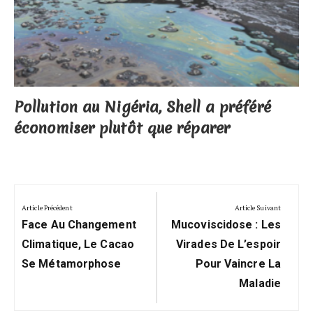
Pollution au Nigéria, Shell a préféré
économiser plutôt que réparer
Navigation
de
Article Précédent
Article Suivant
Previous
Next
l’article
Face Au Changement
Mucoviscidose : Les
Post:
Post:
Climatique, Le Cacao
Virades De L’espoir
Se Métamorphose
Pour Vaincre La
Maladie