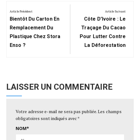
Navigation
de
Article Précédent
Article Suivant
Previous
Next
l’article
Bientôt Du Carton En
Côte D’Ivoire : Le
Post:
Post:
Remplacement Du
Traçage Du Cacao
Plastique Chez Stora
Pour Lutter Contre
Enso ?
La Déforestation
LAISSER UN COMMENTAIRE
Votre adresse e-mail ne sera pas publiée.
Les champs
obligatoires sont indiqués avec
*
NOM
*