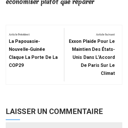
économiser plutôt que réparer
Navigation
de
Article Précédent
Article Suivant
Previous
Next
l’article
La Papouasie-
Exxon Plaide Pour Le
Post:
Post:
Nouvelle-Guinée
Maintien Des États-
Claque La Porte De La
Unis Dans L’Accord
COP29
De Paris Sur Le
Climat
LAISSER UN COMMENTAIRE