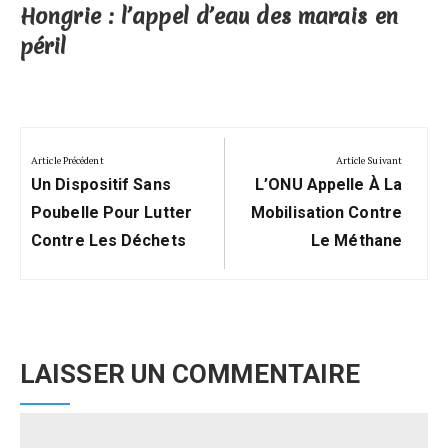
Hongrie : l’appel d’eau des marais en
péril
Navigation
de
Article Précédent
Article Suivant
Previous
Next
l’article
Un Dispositif Sans
L’ONU Appelle À La
Post:
Post:
Poubelle Pour Lutter
Mobilisation Contre
Contre Les Déchets
Le Méthane
LAISSER UN COMMENTAIRE