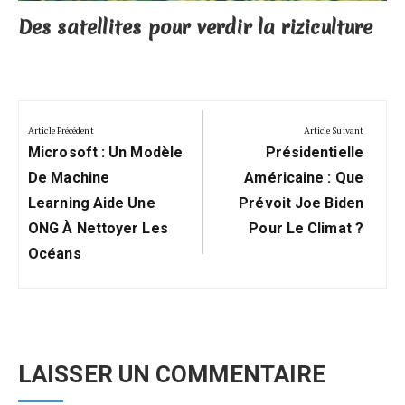
Des satellites pour verdir la riziculture
Navigation
de
Article Précédent
Article Suivant
Previous
Next
l’article
Microsoft : Un Modèle
Présidentielle
Post:
Post:
De Machine
Américaine : Que
Learning Aide Une
Prévoit Joe Biden
ONG À Nettoyer Les
Pour Le Climat ?
Océans
LAISSER UN COMMENTAIRE