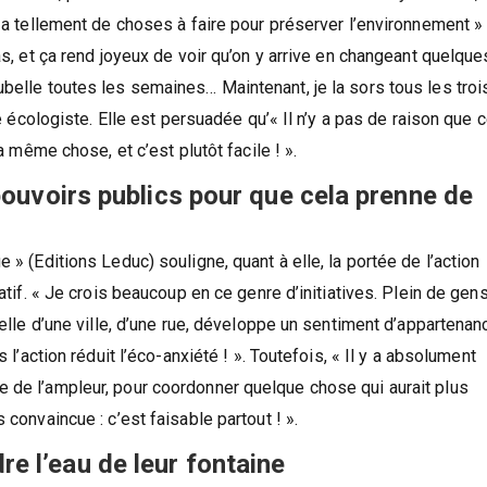
y a tellement de choses à faire pour préserver l’environnement »
as, et ça rend joyeux de voir qu’on y arrive en changeant quelque
ubelle toutes les semaines… Maintenant, je la sors tous les troi
te écologiste. Elle est persuadée qu’« Il n’y a pas de raison que 
la même chose, et c’est plutôt facile ! ».
pouvoirs publics pour que cela prenne de
 » (Editions Leduc) souligne, quant à elle, la portée de l’action
catif. « Je crois beaucoup en ce genre d’initiatives. Plein de gen
helle d’une ville, d’une rue, développe un sentiment d’appartenan
 l’action réduit l’éco-anxiété ! ». Toutefois, « Il y a absolument
 de l’ampleur, pour coordonner quelque chose qui aurait plus
 convaincue : c’est faisable partout ! ».
 l’eau de leur fontaine