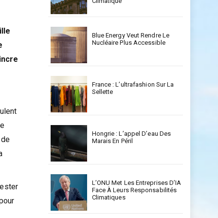
Climatique
lle
Blue Energy Veut Rendre Le
Nucléaire Plus Accessible
e
incre
France : L’ultrafashion Sur La
Sellette
ulent
de
Hongrie : L’appel D’eau Des
 de
Marais En Péril
a
L’ONU Met Les Entreprises D’IA
tester
Face À Leurs Responsabilités
Climatiques
 pour