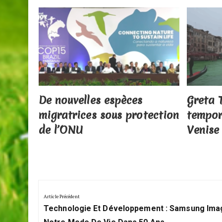
des
ants
de
De nouvelles espèces
Greta 
migratrices sous protection
tempor
de l’ONU
Venise
Navigation
de
Article Précédent
Previous
l’article
Technologie Et Développement : Samsung Ima
Post: