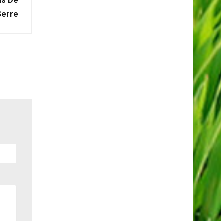
ns De
Serre