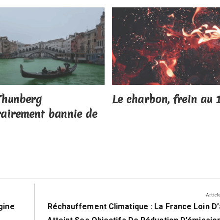
Thunberg
Le charbon, frein au 1
airement bannie de
Articl
Next
gine
Réchauffement Climatique : La France Loin D’
Post: