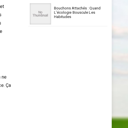
 et
Bouchons Attachés : Quand
L’écologie Bouscule Les
s
Habitudes
s
ce
s ne
ce. Ça