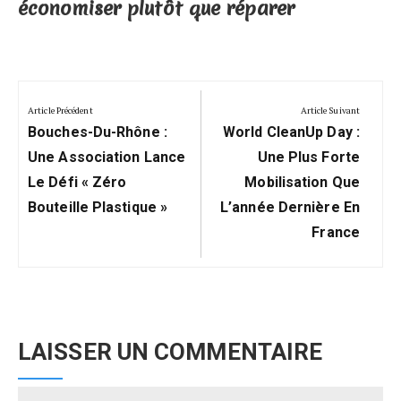
économiser plutôt que réparer
Navigation
de
Article Précédent
Article Suivant
Previous
Next
l’article
Bouches-Du-Rhône :
World CleanUp Day :
Post:
Post:
Une Association Lance
Une Plus Forte
Le Défi « Zéro
Mobilisation Que
Bouteille Plastique »
L’année Dernière En
France
LAISSER UN COMMENTAIRE