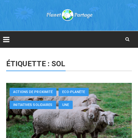
Skip
to
ÉTIQUETTE :
SOL
content
ACTIONS DE PROXIMITÉ
ECO-PLANÈTE
INITIATIVES SOLIDAIRES
UNE