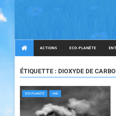
Skip
ACTIONS
ECO-PLANÈTE
ENT
to
content
ÉTIQUETTE :
DIOXYDE DE CARB
ECO-PLANÈTE
UNE