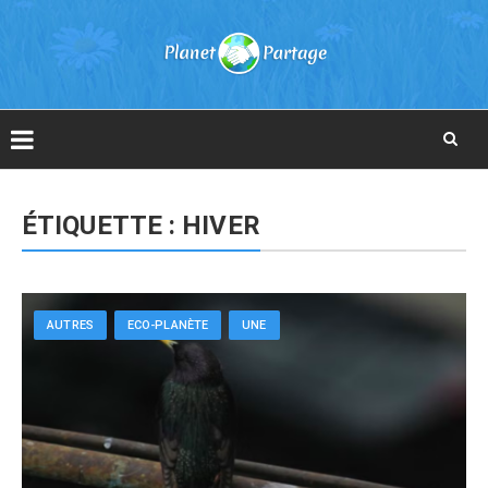
Skip
to
ÉTIQUETTE :
HIVER
content
AUTRES
ECO-PLANÈTE
UNE