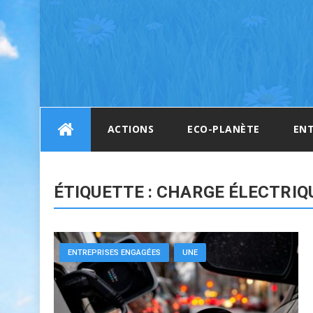
Skip
ACTIONS
ECO-PLANÈTE
ENT
to
content
ÉTIQUETTE :
CHARGE ÉLECTRIQ
ENTREPRISES ENGAGÉES
UNE