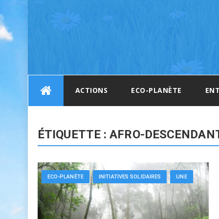
Skip
ACTIONS
ECO-PLANÈTE
ENT
to
content
ÉTIQUETTE :
AFRO-DESCENDAN
ECO-PLANÈTE
INITIATIVES SOLIDAIRES
UNE