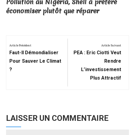
Pollution au Nigéria, Shell a préféré
économiser plutôt que réparer
Navigation
de
Article Précédent
Article Suivant
Previous
Next
l’article
Faut-Il Démondialiser
PEA : Eric Ciotti Veut
Post:
Post:
Pour Sauver Le Climat
Rendre
?
L’investissement
Plus Attractif
LAISSER UN COMMENTAIRE