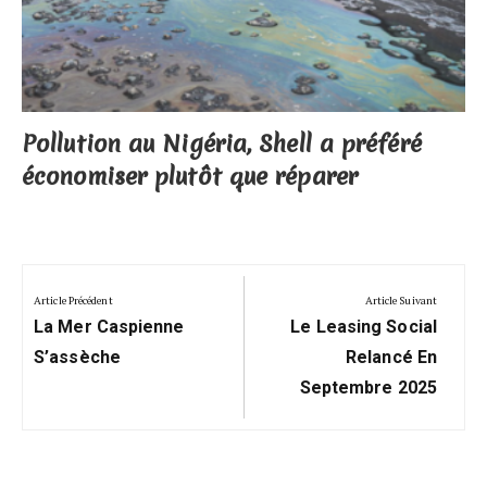
Pollution au Nigéria, Shell a préféré
économiser plutôt que réparer
Navigation
de
Article Précédent
Article Suivant
Previous
Next
l’article
La Mer Caspienne
Le Leasing Social
Post:
Post:
S’assèche
Relancé En
Septembre 2025