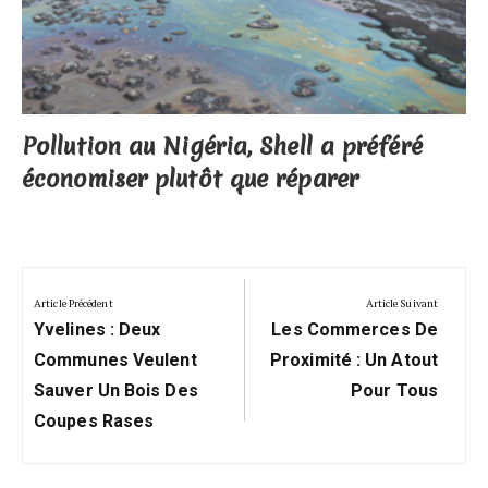
Pollution au Nigéria, Shell a préféré
économiser plutôt que réparer
Navigation
de
Article Précédent
Article Suivant
Previous
Next
l’article
Yvelines : Deux
Les Commerces De
Post:
Post:
Communes Veulent
Proximité : Un Atout
Sauver Un Bois Des
Pour Tous
Coupes Rases