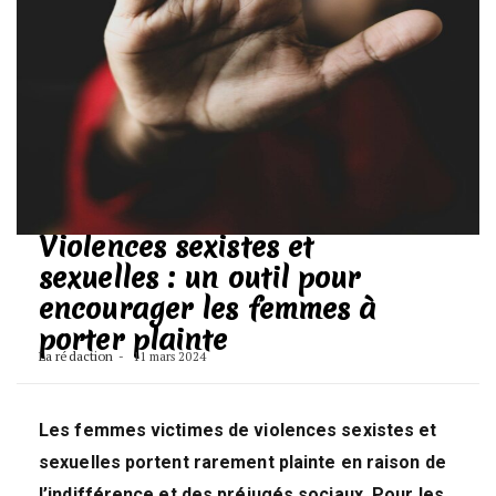
Violences sexistes et
sexuelles : un outil pour
encourager les femmes à
porter plainte
La rédaction
11 mars 2024
Les femmes victimes de violences sexistes et
sexuelles portent rarement plainte en raison de
l’indifférence et des préjugés sociaux. Pour les