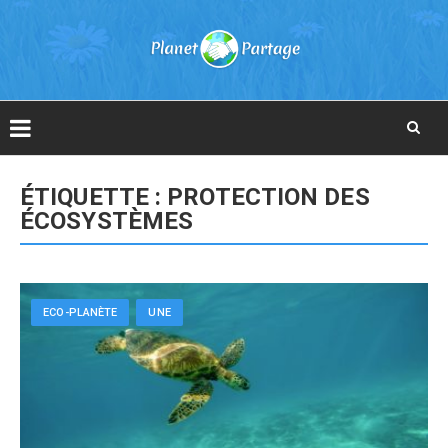
Skip
to
ÉTIQUETTE :
PROTECTION DES
content
ÉCOSYSTÈMES
ECO-PLANÈTE
UNE